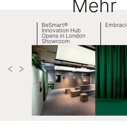
Mehr
BeSmart®
Embraci
Innovation Hub
Opens in London
Showroom