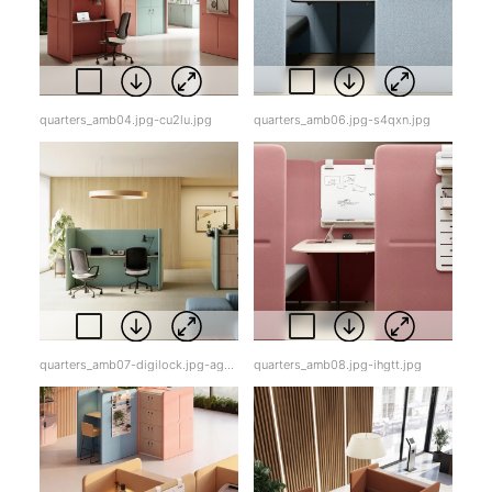
quarters_amb04.jpg-cu2lu.jpg
quarters_amb06.jpg-s4qxn.jpg
quarters_amb07-digilock.jpg-agsxo.jpg
quarters_amb08.jpg-ihgtt.jpg