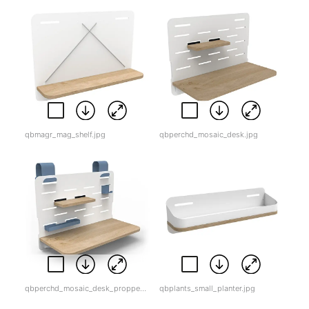
qbmagr_mag_shelf.jpg
qbperchd_mosaic_desk.jpg
qbperchd_mosaic_desk_propped.jpg
qbplants_small_planter.jpg