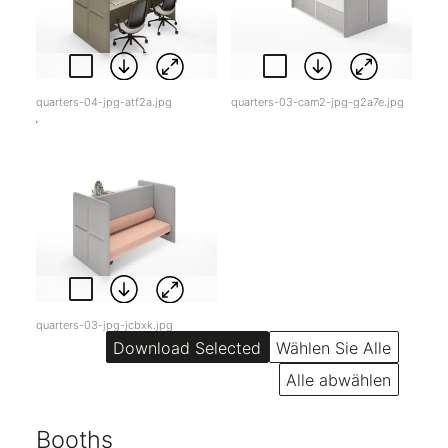
quarters-04-jpg-atf2a.jpg
quarters-03-cam2-jpg-g2a7e.jpg
quarters-03-jpg-jcbxk.jpg
Wählen Sie Alle
Alle abwählen
Booths