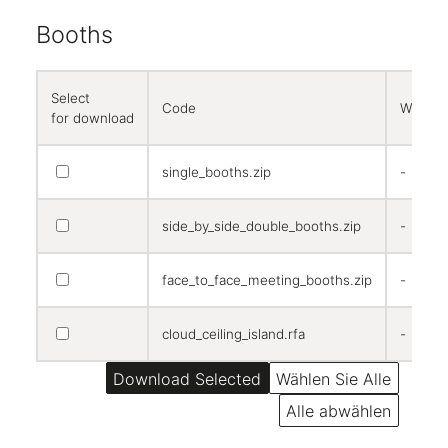
Booths
Select
Code
Width
for download
single_booths.zip
-
side_by_side_double_booths.zip
-
face_to_face_meeting_booths.zip
-
cloud_ceiling_island.rfa
-
Wählen Sie Alle
Alle abwählen