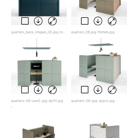
quarters_back_images_05.jpg-m3fys.jpg
quarters_08.jpg-fmmde.jpg
quarters-08-cam2-jpg-dp7rl.jpg
quarters-08-jpg-zppcs.jpg