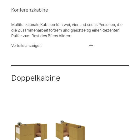
Konferenzkabine
Multifunktionale Kabinen für zwei, vier und sechs Personen, die
die Zusammenarbeit fördern und gleichzeitig einen dezenten
Puffer zum Rest des Büros bilden.
Vorteile anzeigen
Kabinen, erhältlich in 2 Höhen und 2 Breiten
Standwände und Sitzbänke sind in über 400 Stofffarben erhältlich
Tischplatten sind in 8 Laminaten erhältlich
Akustikplatten sind geprüft nach DIN EN ISO 354:2003 Äquivalente Schal
USB-Stromversorgung
Doppelkabine
Kompatibel mit Anglepoise Typ 80 Wand- und Schreibtischleuchten
Eine Reihe von Stahlzubehör erhältlich