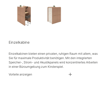
Einzelkabine
Einzelkabinen bieten einen privaten, ruhigen Raum mit allem, was
Sie für maximale Produktivität benötigen. Mit den integrierten
Speicher-, Strom- und Akustikpanels wird konzentriertes Arbeiten
in einer Büroumgebung zum Kinderspiel.
Vorteile anzeigen
Kabinen, erhältlich in 2 Höhen und 2 Breiten
Standwände und Sitzbänke sind in über 400 Stofffarben erhältlich
Tischplatten sind in 8 Laminaten erhältlich
Akustikplatten sind geprüft nach DIN EN ISO 354:2003 Äquivalente Schal
USB-Stromversorgung
Kompatibel mit Anglepoise Typ 80 Wand- und Schreibtischleuchten
Eine Reihe von Stahlzubehör erhältlich