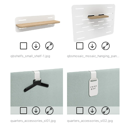
qbshelfs_small_shelf-1.jpg
qbsmosaic_mosaic_hanging_panel_small.jpg
quarters_accessories_sl01.jpg
quarters_accessories_sl02.jpg