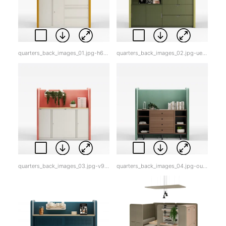
quarters_back_images_01.jpg-h6ski.jpg
quarters_back_images_02.jpg-uezx4.jpg
quarters_back_images_03.jpg-v9ojr.jpg
quarters_back_images_04.jpg-ougta.jpg