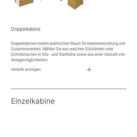
Doppelkabine
Doppelkabinen bieten praktischen Raum für Ideenentwicklung und
Zusammenarbeit. Wählen Sie aus weichen Sitzbänken oder
Schreibtischen in Sitz- und Stehhöhe sowie aus einer Vielzahl von
Ablagemöglichkeiten.
Vorteile anzeigen
Kabinen, erhältlich in 2 Höhen und 2 Breiten
Standwände und Sitzbänke sind in über 400 Stofffarben erhältlich
Tischplatten sind in 8 Laminaten erhältlich
Akustikplatten sind geprüft nach DIN EN ISO 354:2003 Äquivalente Schal
USB-Stromversorgung
Einzelkabine
Kompatibel mit Anglepoise Typ 80 Wand- und Schreibtischleuchten
Eine Reihe von Stahlzubehör erhältlich