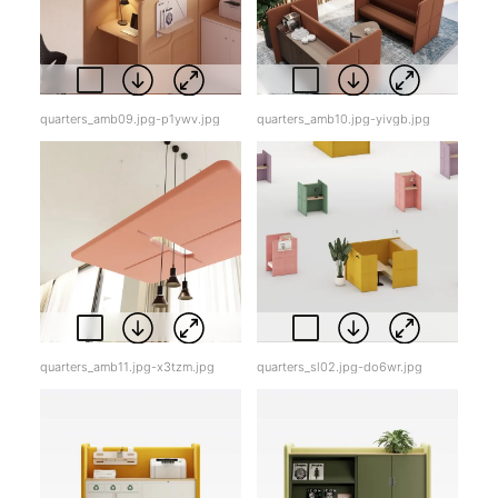
quarters_amb09.jpg-p1ywv.jpg
quarters_amb10.jpg-yivgb.jpg
quarters_amb11.jpg-x3tzm.jpg
quarters_sl02.jpg-do6wr.jpg