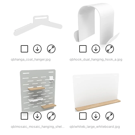
qbhanga_coat_hanger.jpg
qbhook_dual_hanging_hook_a.jpg
qblmosaic_mosaic_hanging_shelf-1.jpg
qblwhiteb_large_whiteboard.jpg