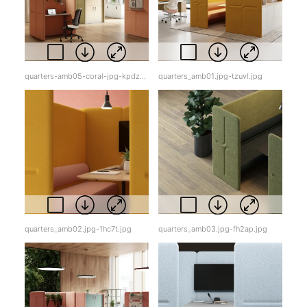
quarters-amb05-coral-jpg-kpdzk.jpg
quarters_amb01.jpg-tzuvl.jpg
quarters_amb02.jpg-1hc7t.jpg
quarters_amb03.jpg-fh2ap.jpg