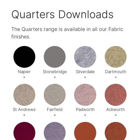
Quarters Downloads
The Quarters range is available in all our Fabric
finishes.
Napier
Stonebridge
Silverdale
Dartmouth
+
+
+
+
Code:
CUZ08
Code:
CUZ4W
Code:
CUZ28
Code:
CU
St Andrews
Fairfield
Padworth
Ackworth
+
+
+
+
Code:
CUZ86
Code:
CU47
Code:
CUZ3N
Code:
CU