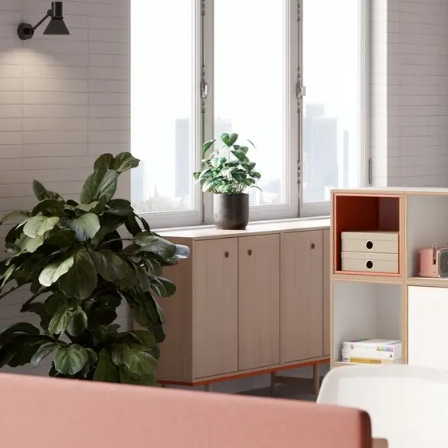
iers LateralFile
Casiers Essentials
Primary Lockers