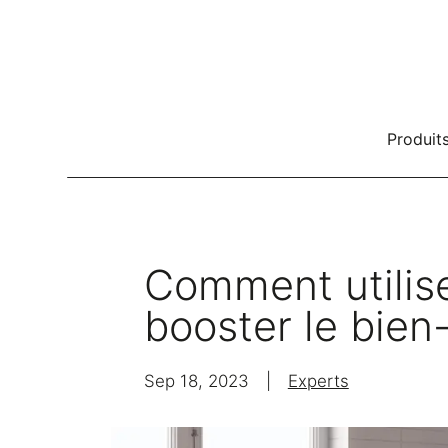
Produit
Rangement d'effets personnels
Be
Systèmes de rangement
Comment utilise
Zonage
booster le bien
Bureaux
Rangement de bureau
Sep 18, 2023
|
Experts
Loc
Classeur classique