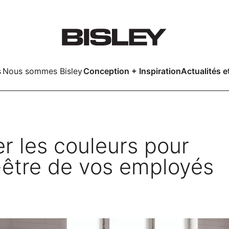
s
Nous sommes Bisley
Conception + Inspiration
Actualités e
Smart
r les couleurs pour
-être de vos employés
LockerWall
Deco
LockerWall
kers