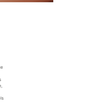
ce
s
e,
ls