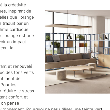
 la créativité
es. Inspirant de
elles que l'orange
 traduit par un
ythme cardiaque.
 l'orange est une
voir un impact
eau, la
rant et renouvelé,
vec des tons verts
entiment de
 Pour les
réduire le stress
tant confort et
s on pense
nvironnement. Pourquoi ne pas utiliser une teinte vert