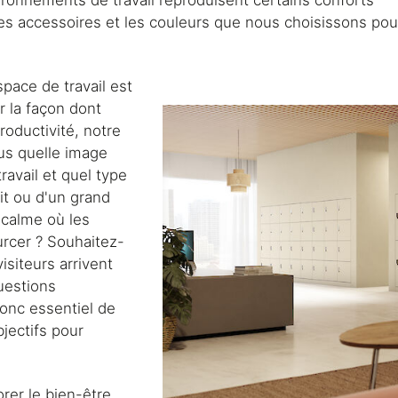
ronnements de travail reproduisent certains conforts
les accessoires et les couleurs que nous choisissons pou
pace de travail est
r la façon dont
oductivité, notre
us quelle image
avail et quel type
tit ou d'un grand
calme où les
rcer ? Souhaitez-
isiteurs arrivent
uestions
donc essentiel de
jectifs pour
rer le bien-être