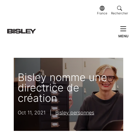
France
Rechercher
MENU
Bisley nomme une
directrice de
création
Oct 11, 2021
|
Bisley personnes